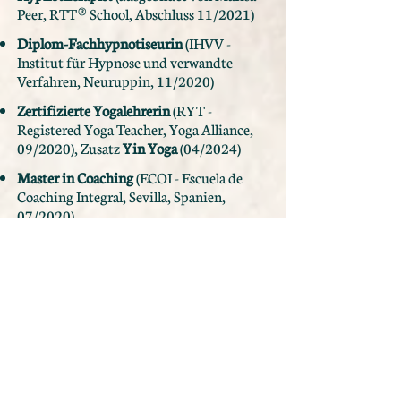
Peer, RTT® School, Abschluss 11/2021)
Diplom-Fachhypnotiseurin
(IHVV -
Institut für Hypnose und verwandte
Verfahren, Neuruppin, 11/2020)
Zertifizierte Yogalehrerin
(RYT -
Registered Yoga Teacher, Yoga Alliance,
09/2020), Zusatz
Yin Yoga
(04/2024)
Master in Coaching
(ECOI - Escuela de
Coaching Integral, Sevilla, Spanien,
07/2020)
Kinder- und Jugendlichen-
Psychotherapeutin
(AZVT am
Uniklinikum Ulm, Staatsexamen 2014)